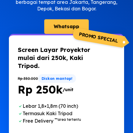
berbagai tempat area Jakarta, Tangerang,
Depok, Bekasi dan Bogor.
Whatsapp
PROMO SPECIAL
Screen Layar Proyektor
Pro
mulai dari 250k, Kaki
dar
Tripod.
met
Rp 350.000
Diskon mantap!
Rp 35
Rp 250k
R
/unit
Lebar 1,8×1,8m (70 inch)
Fr
Termasuk Kaki Tripod
Un
**area tertentu
Free D
elivery
Fr