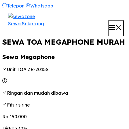
Skip
Telepon
Whatsapp
to
content
Sewa Sekarang
M
SEWA TOA MEGAPHONE MURAH
Sewa Megaphone
Unit TOA ZR-2015S
Ringan dan mudah dibawa
Fitur sirine
Rp 150.000
Diskon 30%