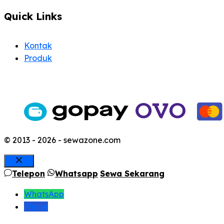
Quick Links
Kontak
Produk
© 2013 - 2026 - sewazone.com
Close
Telepon
Whatsapp
Sewa Sekarang
WhatsApp
Phone