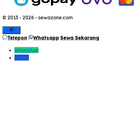
© 2013 - 2026 - sewazone.com
Close
Telepon
Whatsapp
Sewa Sekarang
WhatsApp
Phone