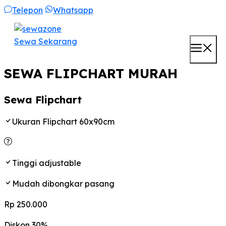
Skip
Telepon
Whatsapp
to
content
Sewa Sekarang
M
SEWA FLIPCHART MURAH
Sewa Flipchart
Ukuran Flipchart 60x90cm
Tinggi adjustable
Mudah dibongkar pasang
Rp 250.000
Diskon 30%