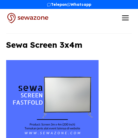
Skip
Telepon
Whatsapp
to
Me
content
Sewa Screen 3x4m