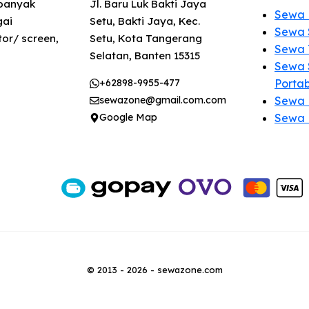
 banyak
Jl. Baru Luk Bakti Jaya
Sewa 
gai
Setu, Bakti Jaya, Kec.
Sewa 
or/ screen,
Setu, Kota Tangerang
Sewa 
Selatan, Banten 15315
Sewa 
+62898-9955-477
Porta
sewazone@gmail.com.com
Sewa
Google Map
Sewa 
© 2013 - 2026 - sewazone.com