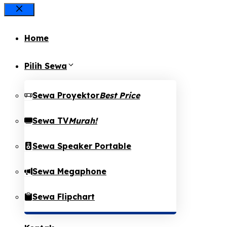
Close
Home
Pilih Sewa
Sewa Proyektor
Best Price
Sewa TV
Murah!
Sewa Speaker Portable
Sewa Megaphone
Sewa Flipchart