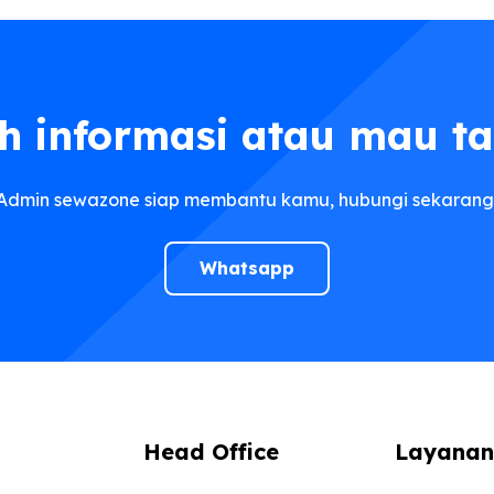
h informasi atau mau t
Admin sewazone siap membantu kamu, hubungi sekarang
Whatsapp
Head Office
Layanan