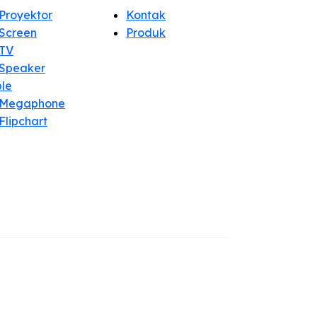
Proyektor
Kontak
Screen
Produk
TV
Speaker
ble
 Megaphone
Flipchart