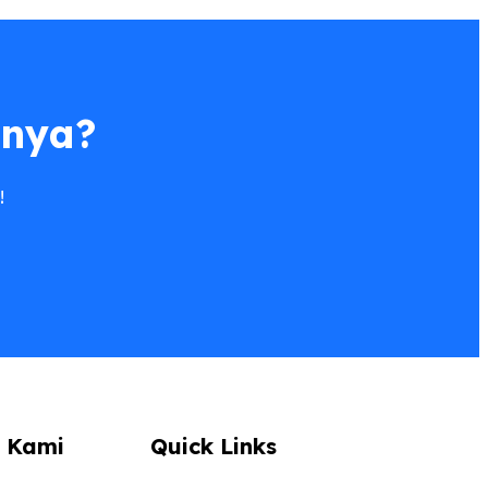
anya?
!
 Kami
Quick Links