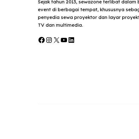
Sejak tahun 2013, sewazone terlibat dalam
event di berbagai tempat, khususnya seba
penyedia sewa proyektor dan layar proyekt
TV dan multimedia.
Facebook
Instagram
X
YouTube
LinkedIn