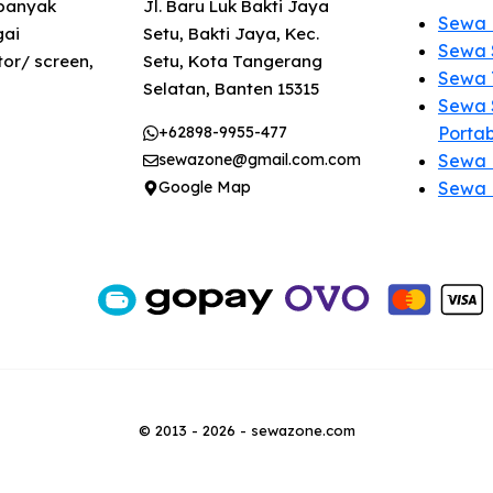
 banyak
Jl. Baru Luk Bakti Jaya
Sewa 
gai
Setu, Bakti Jaya, Kec.
Sewa 
or/ screen,
Setu, Kota Tangerang
Sewa 
Selatan, Banten 15315
Sewa 
+62898-9955-477
Porta
sewazone@gmail.com.com
Sewa
Google Map
Sewa 
© 2013 - 2026 - sewazone.com