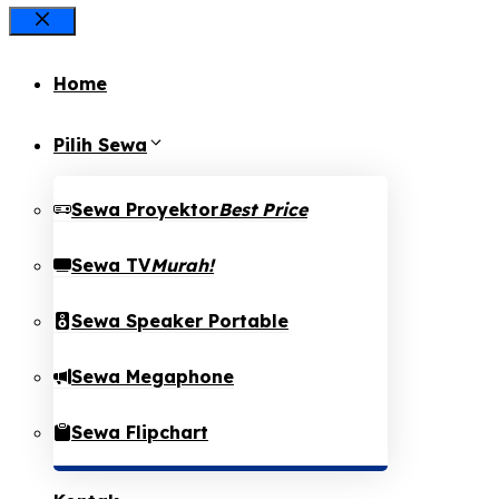
Close
Home
Pilih Sewa
Sewa Proyektor
Best Price
Sewa TV
Murah!
Sewa Speaker Portable
Sewa Megaphone
Sewa Flipchart