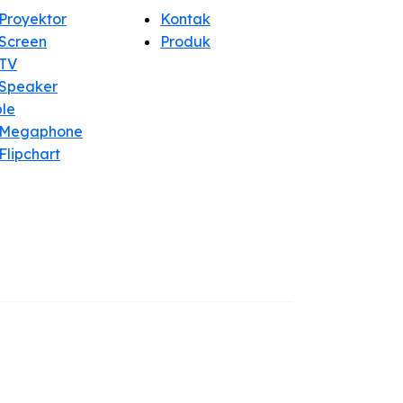
Proyektor
Kontak
Screen
Produk
TV
Speaker
ble
 Megaphone
Flipchart