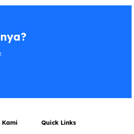
anya?
!
 Kami
Quick Links