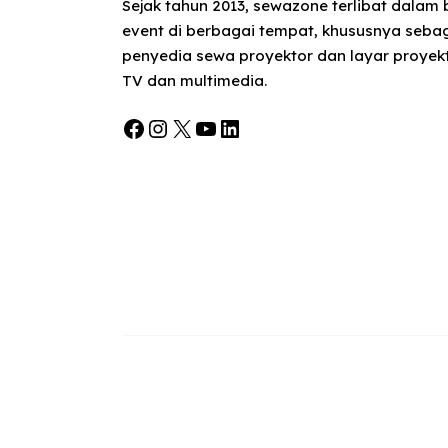
Sejak tahun 2013, sewazone terlibat dalam
event di berbagai tempat, khususnya seba
penyedia sewa proyektor dan layar proyekt
TV dan multimedia.
Facebook
Instagram
X
YouTube
LinkedIn