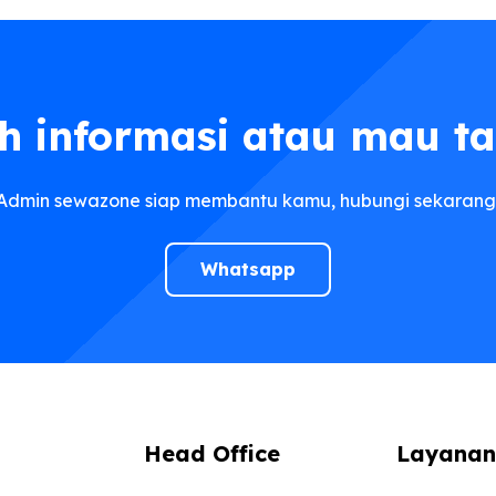
h informasi atau mau t
Admin sewazone siap membantu kamu, hubungi sekarang
Whatsapp
Head Office
Layanan