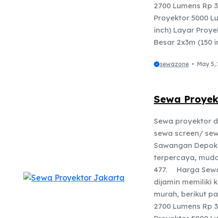
2700 Lumens Rp 3
Proyektor 5000 L
inch) Layar Proye
Besar 2x3m (150 inc
sewazone
May 5,
Sewa Proye
Sewa proyektor d
sewa screen/ sewa
Sawangan Depok 
terpercaya, muda
477. Harga Sewa
dijamin memiliki 
murah, berikut p
2700 Lumens Rp 3