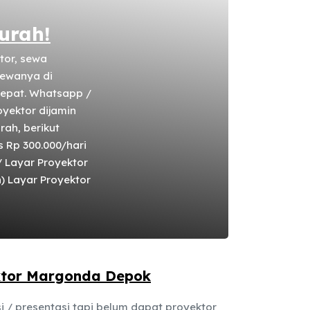
urah!
tor, sewa
sewanya di
cepat. Whatsapp /
yektor dijamin
rah, berikut
 Rp 300.000/hari
 Layar Proyektor
h) Layar Proyektor
ktor Margonda Depok
i / presentasi tapi belum dapat proyektor