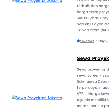
terbaik dan harg
harga sewa proye
300.000/hari Pro
Screen/ Layar Pro
Tripod 2x2m (84 i
sewazone
May 5,
Sewa Proyek
Sewa proyektor d
sewa screen/ sewa
Sukmajaya Depok
terpercaya, muda
477. Harga Sewa
dijamin memiliki 
murah, berikut p