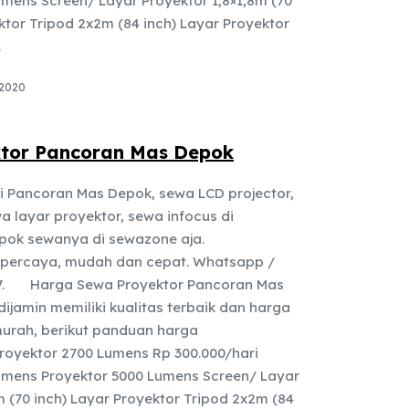
umens Screen/ Layar Proyektor 1,8×1,8m (70
ktor Tripod 2x2m (84 inch) Layar Proyektor
.
 2020
tor Pancoran Mas Depok
i Pancoran Mas Depok, sewa LCD projector,
 layar proyektor, sewa infocus di
pok sewanya di sewazone aja.
rpercaya, mudah dan cepat. Whatsapp /
477. Harga Sewa Proyektor Pancoran Mas
ijamin memiliki kualitas terbaik dan harga
urah, berikut panduan harga
Proyektor 2700 Lumens Rp 300.000/hari
umens Proyektor 5000 Lumens Screen/ Layar
m (70 inch) Layar Proyektor Tripod 2x2m (84