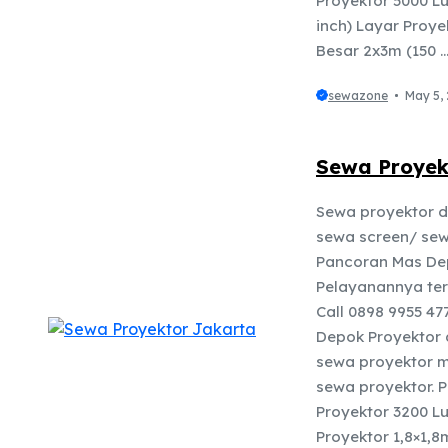
Proyektor 5000 L
inch) Layar Proye
Besar 2x3m (150 ..
sewazone
May 5,
Sewa Proyek
Sewa proyektor d
sewa screen/ sewa
Pancoran Mas De
Pelayanannya te
Call 0898 9955 
Depok Proyektor d
sewa proyektor m
sewa proyektor. 
Proyektor 3200 L
Proyektor 1,8×1,8