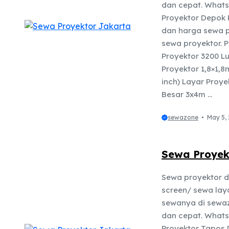
dan cepat. Whats
Proyektor Depok P
dan harga sewa p
sewa proyektor. 
Proyektor 3200 L
Proyektor 1,8×1,8
inch) Layar Proye
Besar 3x4m ...
sewazone
May 5,
Sewa Proyek
Sewa proyektor d
screen/ sewa lay
sewanya di sewaz
dan cepat. What
Proyektor Tapos D