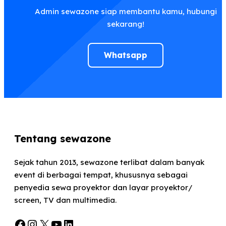
Admin sewazone siap membantu kamu, hubungi
sekarang!
Whatsapp
Tentang sewazone
Sejak tahun 2013, sewazone terlibat dalam banyak
event di berbagai tempat, khususnya sebagai
penyedia sewa proyektor dan layar proyektor/
screen, TV dan multimedia.
Facebook
Instagram
X
YouTube
LinkedIn