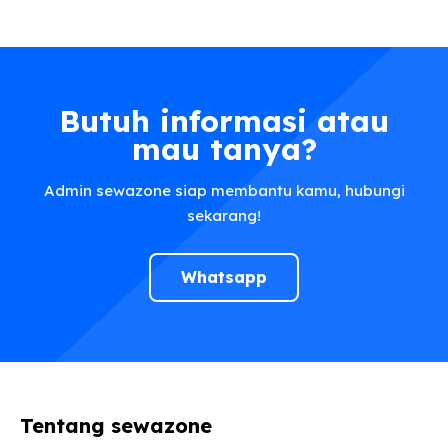
Butuh informasi atau
mau tanya?
Admin sewazone siap membantu kamu, hubungi
sekarang!
Whatsapp
Tentang sewazone