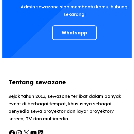
Admin sewazone siap membantu kamu, hubungi
sekarang!
Whatsapp
Tentang sewazone
Sejak tahun 2013, sewazone terlibat dalam banyak
event di berbagai tempat, khususnya sebagai
penyedia sewa proyektor dan layar proyektor/
screen, TV dan multimedia.
Facebook
Instagram
X
YouTube
LinkedIn