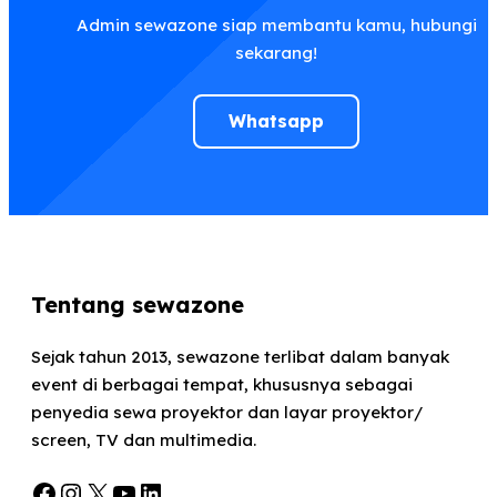
Admin sewazone siap membantu kamu, hubungi
sekarang!
Whatsapp
Tentang sewazone
Sejak tahun 2013, sewazone terlibat dalam banyak
event di berbagai tempat, khususnya sebagai
penyedia sewa proyektor dan layar proyektor/
screen, TV dan multimedia.
Facebook
Instagram
X
YouTube
LinkedIn