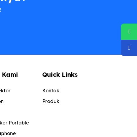
!
 Kami
Quick Links
ktor
Kontak
en
Produk
er Portable
aphone