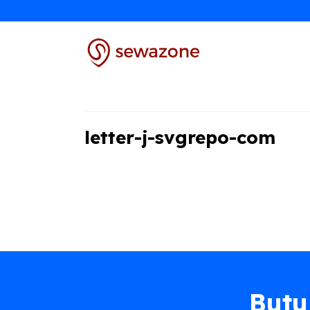
Skip
to
content
letter-j-svgrepo-com
Butu