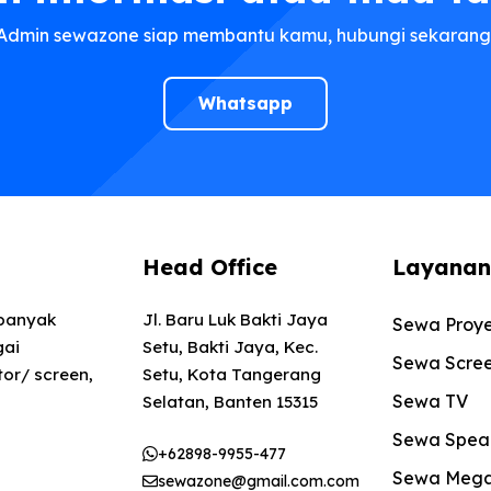
Admin sewazone siap membantu kamu, hubungi sekarang
Whatsapp
Head Office
Layanan
 banyak
Jl. Baru Luk Bakti Jaya
Sewa Proye
gai
Setu, Bakti Jaya, Kec.
Sewa Scre
or/ screen,
Setu, Kota Tangerang
Sewa TV
Selatan, Banten 15315
Sewa Speak
+62898-9955-477
Sewa Meg
sewazone@gmail.com.com