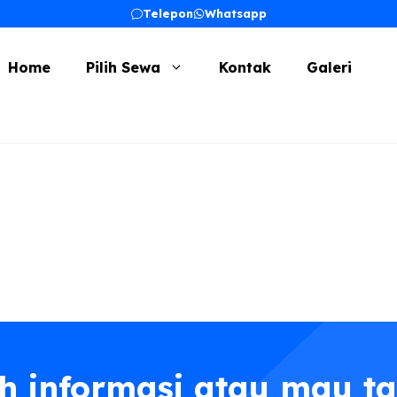
Telepon
Whatsapp
Home
Pilih Sewa
Kontak
Galeri
h informasi atau mau t