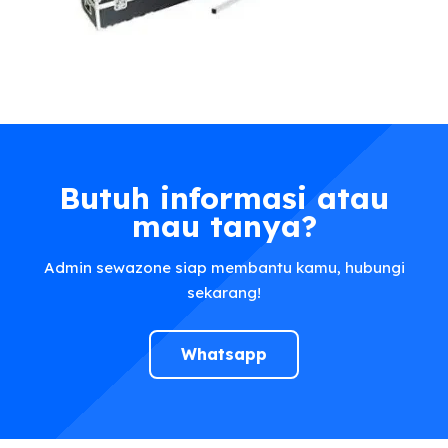
Butuh informasi atau
mau tanya?
Admin sewazone siap membantu kamu, hubungi
sekarang!
Whatsapp