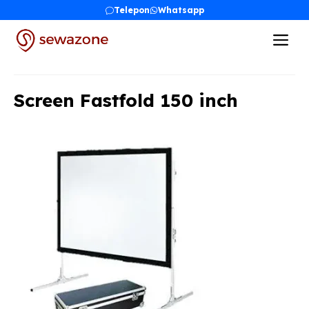
Skip
Telepon
Whatsapp
to
Me
content
Screen Fastfold 150 inch