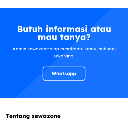
Butuh informasi atau
mau tanya?
Admin sewazone siap membantu kamu, hubungi
sekarang!
Whatsapp
Tentang sewazone