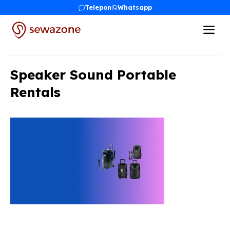
Skip
Telepon
Whatsapp
to
Me
content
Speaker Sound Portable
Rentals