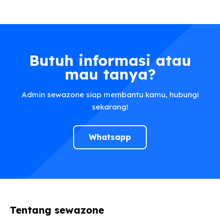
Butuh informasi atau
mau tanya?
Admin sewazone siap membantu kamu, hubungi
sekarang!
Whatsapp
Tentang sewazone