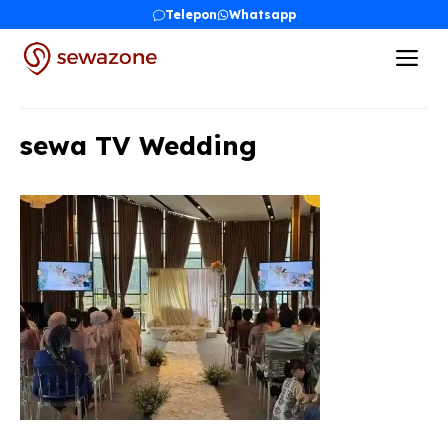
Skip
Telepon
Whatsapp
to
Me
content
sewa TV Wedding