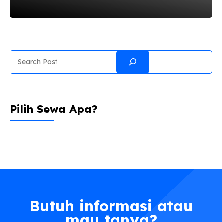
orang lain bisa melihat layar komputer melalui
media lain. Selain untuk melakukan presentasi,
biasanya proyektor digunakan untuk menonton
film dan lainnya. Dalam menggunakan proyektor,
tentunya ada beberapa hal yang perlu
Search
diperhatikan agar proyektor bisa awet. Nah
sahabat sewazone, agar tidak cepat rusak,
sebaiknya anda ikuti tips merawat proyektor
berikut ini: 1. Bersihkan Lensa Hal pertama yang
Pilih Sewa Apa?
perlu anda perhatikan adalah jangan lupa untuk
membersihkan lensa proyektor. Biasanya
seseorang akan ...
Butuh informasi atau
mau tanya?