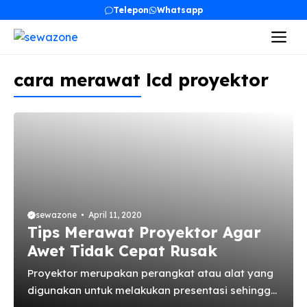
Skip
Telepon
Whatsapp
to
Me
content
cara merawat lcd proyektor
sewazone
April 11, 2020
Tips Merawat Proyektor Agar
Awet Tidak Cepat Rusak
Proyektor merupakan perangkat atau alat yang
digunakan untuk melakukan presentasi sehingga