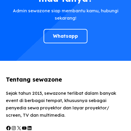
Admin sewazone siap membantu kamu, hubungi
sekarang!
Whatsapp
Tentang sewazone
Sejak tahun 2013, sewazone terlibat dalam banyak
event di berbagai tempat, khususnya sebagai
penyedia sewa proyektor dan layar proyektor/
screen, TV dan multimedia.
Facebook
Instagram
X
YouTube
LinkedIn