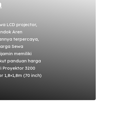
n
wa LCD projector,
ondok Aren
annya terpercaya,
Harga Sewa
ijamin memiliki
ikut panduan harga
i Proyektor 3200
 1,8×1,8m (70 inch)