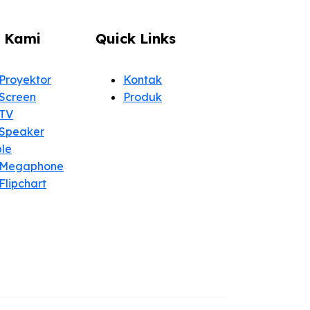
 Kami
Quick Links
Proyektor
Kontak
Screen
Produk
TV
Speaker
ble
 Megaphone
Flipchart