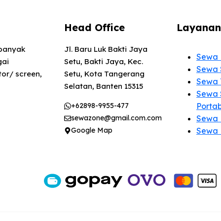
Head Office
Layanan
 banyak
Jl. Baru Luk Bakti Jaya
Sewa 
gai
Setu, Bakti Jaya, Kec.
Sewa 
or/ screen,
Setu, Kota Tangerang
Sewa 
Selatan, Banten 15315
Sewa 
+62898-9955-477
Porta
sewazone@gmail.com.com
Sewa
Google Map
Sewa 