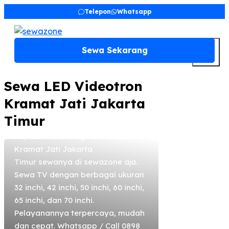
Skip
Telepon
Whatsapp
to
content
M
Sewa Sekarang
sewazone
June 30, 2020
Sewa TV Kramat Jati
Sewa LED Videotron
Jakarta Timur
Kramat Jati Jakarta
Sewa TV di Kramat Jati Jakarta
Timur
Timur, Sewa TV LED, Sewa Smart
TV, Sewa Standing Bracket TV di
Kramat Jati Jakarta
Timur sewanya di sewazone aja.
Sewa TV dengan berbagai ukuran
32 inchi, 42 inchi, 50 inchi, 60 inchi,
65 inchi, dan 70 inchi.
Pelayanannya terpercaya, mudah
dan cepat. Whatsapp / Call 0898