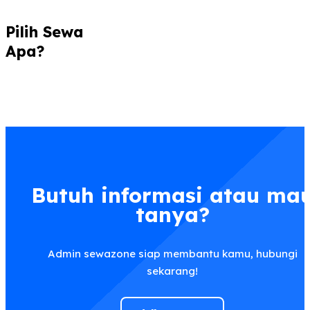
Pilih Sewa
Apa?
Butuh informasi atau ma
tanya?
Admin sewazone siap membantu kamu, hubungi
sekarang!