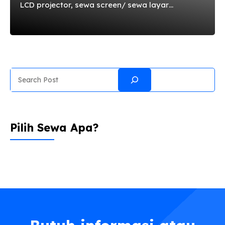
LCD projector, sewa screen/ sewa layar
proyektor, sewa infocus di Cibubur Jakarta
Timur sewanya di sewazone aja. Pelayanannya
terpercaya, mudah dan cepat. Whatsapp / Call
0898 9955 477. Harga Sewa Proyektor Cibubur
Jakarta Timur Proyektor dijamin memiliki
Search
kualitas terbaik dan harga sewa proyektor
murah, berikut panduan harga sewa proyektor.
Proyektor 2700 Lumens Rp 300.000/hari
Proyektor 3200 Lumens Proyektor 5000 Lumens
Pilih Sewa Apa?
Screen/ Layar Proyektor 1,8×1,8m (70 inch) Layar
Proyektor Tripod 2x2m (84 inch) Layar ...