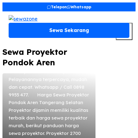
Sewa Proyektor
Skip
Telepon
Whatsapp
Pondok Aren
to
content
Tangerang Selatan
M
Sewa Sekarang
Sewa proyektor di Pondok Aren
Tangerang Selatan, sewa LCD
projector, sewa screen/ sewa
Sewa Proyektor
layar proyektor, sewa infocus di
Pondok Aren
Pondok Aren Tangerang Selatan
sewanya di sewazone aja.
Pelayanannya terpercaya, mudah
dan cepat. Whatsapp / Call 0898
9955 477. Harga Sewa Proyektor
Pondok Aren Tangerang Selatan​
Proyektor dijamin memiliki kualitas
terbaik dan harga sewa proyektor
murah, berikut panduan harga
sewa proyektor. Proyektor 2700