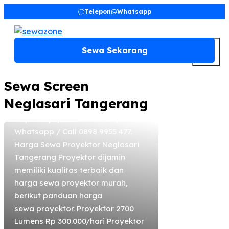
Sewa Proyektor
Skip
Telepon
Whatsapp
to
Neglasari Tangerang
content
Sewa proyektor di Neglasari
M
Sewa Sekarang
Tangerang, sewa LCD projector,
sewa screen/ sewa layar
proyektor, sewa infocus di
Sewa Screen
Neglasari Tangerang sewanya di
Neglasari Tangerang
sewazone aja. Pelayanannya
terpercaya, mudah dan cepat.
Whatsapp / Call 0898 9955 477.
Harga Sewa Proyektor Neglasari
Tangerang Proyektor dijamin
memiliki kualitas terbaik dan
harga sewa proyektor murah,
berikut panduan harga
sewa proyektor. Proyektor 2700
Lumens Rp 300.000/hari Proyektor