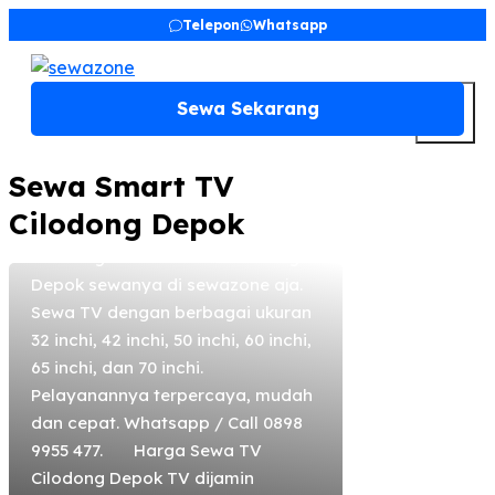
Skip
Telepon
Whatsapp
to
content
sewazone
July 2, 2020
M
Sewa Sekarang
Sewa TV Cilodong
Depok
Sewa Smart TV
Sewa TV di Cilodong Depok, Sewa
Cilodong Depok
TV LED, Sewa Smart TV, Sewa
Standing Bracket TV di Cilodong
Depok sewanya di sewazone aja.
Sewa TV dengan berbagai ukuran
32 inchi, 42 inchi, 50 inchi, 60 inchi,
65 inchi, dan 70 inchi.
Pelayanannya terpercaya, mudah
dan cepat. Whatsapp / Call 0898
9955 477. Harga Sewa TV
Cilodong Depok TV dijamin