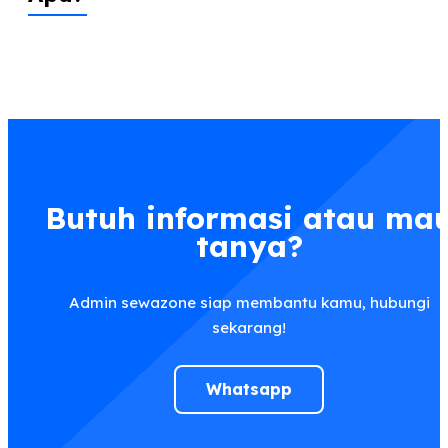
Sewa TV Kemayoran Jakarta
Pusat TV dijamin memiliki
kualitas terbaik dan harga
sewa murah, berikut
ini panduan harga sewa TV
Kemayoran Jakarta Pusat. TV
32 ...
Butuh informasi atau ma
tanya?
Admin sewazone siap membantu kamu, hubungi
sekarang!
Whatsapp