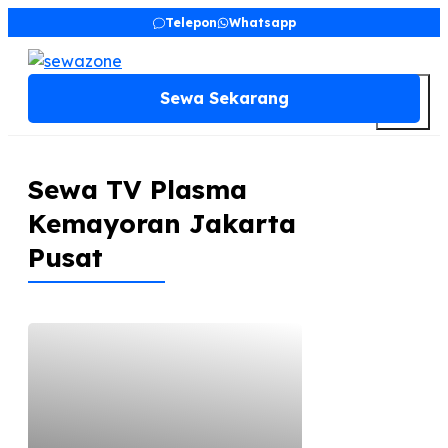
Skip
Telepon
Whatsapp
to
content
M
Sewa Sekarang
Sewa TV Plasma
Kemayoran Jakarta
Pusat