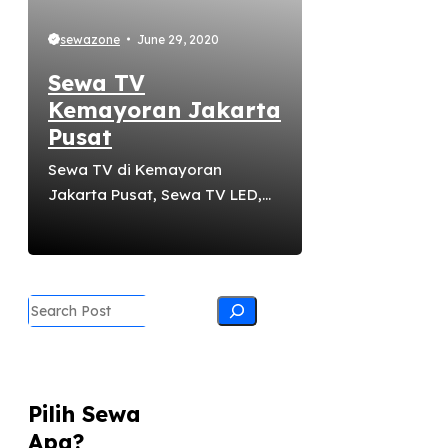
sewazone
June 29, 2020
Sewa TV
Kemayoran Jakarta
Pusat
Sewa TV di Kemayoran
Jakarta Pusat, Sewa TV LED,
Sewa Smart TV, Sewa Standing
Bracket TV di Kemayoran
Jakarta Pusat sewanya di
sewazone aja. Sewa TV
Search
dengan berbagai ukuran 32
inchi, 42 inchi, 50 inchi, 60 inchi,
65 inchi, dan 70 inchi.
Pelayanannya terpercaya,
Pilih Sewa
mudah dan cepat. Whatsapp /
Apa?
Call 0898 9955 477. Harga