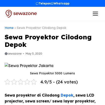
Skip
Telepon
Whatsapp
to
Me
content
Home
»
Sewa Proyektor Cilodong Depok
Sewa Proyektor Cilodong
Depok
sewazone
May 5, 2020
Sewa Proyektor 5000 Lumens
4.9/5 - (24 votes)
Sewa proyektor di Cilodong
Depok
,
sewa LCD
projector, sewa screen
/
sewa layar proyektor,