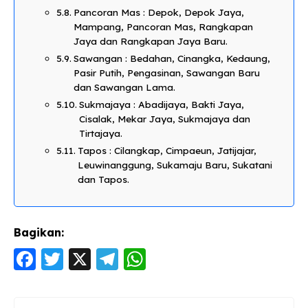
Pancoran Mas : Depok, Depok Jaya,
Mampang, Pancoran Mas, Rangkapan
Jaya dan Rangkapan Jaya Baru.
Sawangan : Bedahan, Cinangka, Kedaung,
Pasir Putih, Pengasinan, Sawangan Baru
dan Sawangan Lama.
Sukmajaya : Abadijaya, Bakti Jaya,
Cisalak, Mekar Jaya, Sukmajaya dan
Tirtajaya.
Tapos : Cilangkap, Cimpaeun, Jatijajar,
Leuwinanggung, Sukamaju Baru, Sukatani
dan Tapos.
Bagikan:
F
T
X
T
W
a
w
el
h
c
itt
e
a