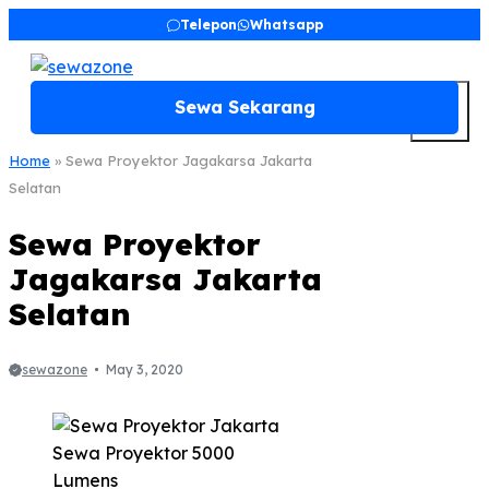
Skip
Telepon
Whatsapp
to
content
M
Sewa Sekarang
Home
»
Sewa Proyektor Jagakarsa Jakarta
Selatan
Sewa Proyektor
Jagakarsa Jakarta
Selatan
sewazone
May 3, 2020
Sewa Proyektor 5000
Lumens