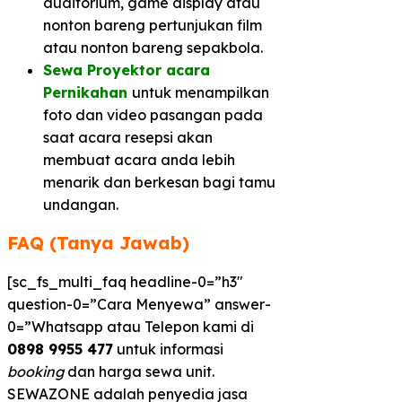
auditorium, game display atau
nonton bareng pertunjukan film
atau nonton bareng sepakbola.
Sewa Proyektor acara
Pernikahan
untuk menampilkan
foto dan video pasangan pada
saat acara resepsi akan
membuat acara anda lebih
menarik dan berkesan bagi tamu
undangan.
FAQ (Tanya Jawab)
[sc_fs_multi_faq headline-0=”h3″
question-0=”Cara Menyewa” answer-
0=”Whatsapp atau Telepon kami di
0898 9955 477
untuk informasi
booking
dan harga sewa unit.
SEWAZONE adalah penyedia jasa