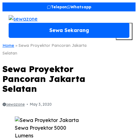
Skip
Telepon
Whatsapp
to
content
M
Sewa Sekarang
Home
»
Sewa Proyektor Pancoran Jakarta
Selatan
Sewa Proyektor
Pancoran Jakarta
Selatan
sewazone
May 3, 2020
Sewa Proyektor 5000
Lumens