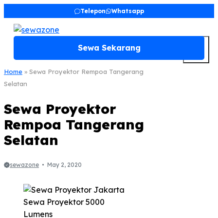
Skip
Telepon
Whatsapp
to
content
M
Sewa Sekarang
Home
»
Sewa Proyektor Rempoa Tangerang
Selatan
Sewa Proyektor
Rempoa Tangerang
Selatan
sewazone
May 2, 2020
Sewa Proyektor 5000
Lumens