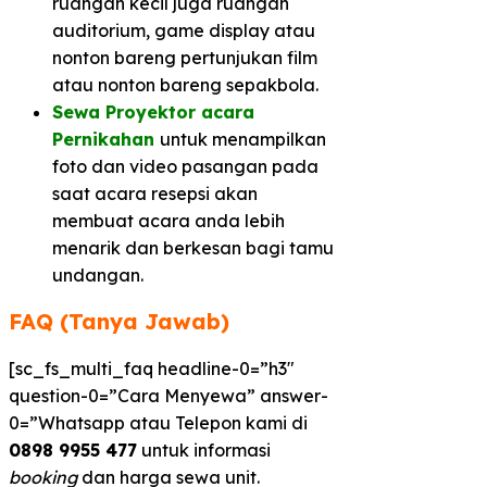
ruangan kecil juga ruangan
auditorium, game display atau
nonton bareng pertunjukan film
atau nonton bareng sepakbola.
Sewa Proyektor acara
Pernikahan
untuk menampilkan
foto dan video pasangan pada
saat acara resepsi akan
membuat acara anda lebih
menarik dan berkesan bagi tamu
undangan.
FAQ (Tanya Jawab)
[sc_fs_multi_faq headline-0=”h3″
question-0=”Cara Menyewa” answer-
0=”Whatsapp atau Telepon kami di
0898 9955 477
untuk informasi
booking
dan harga sewa unit.