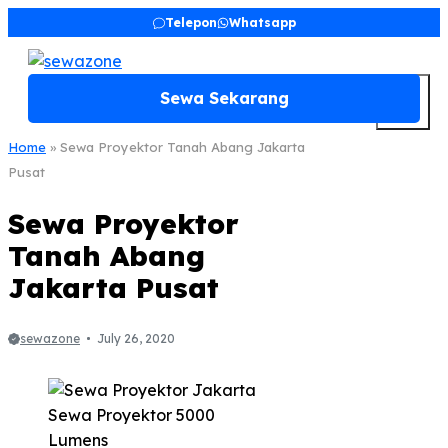
Skip
Telepon
Whatsapp
to
content
M
Sewa Sekarang
Home
»
Sewa Proyektor Tanah Abang Jakarta
Pusat
Sewa Proyektor
Tanah Abang
Jakarta Pusat
sewazone
July 26, 2020
Sewa Proyektor 5000
Lumens