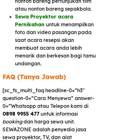
nonton bareng pertunjukan film
atau nonton bareng sepakbola.
Sewa Proyektor acara
Pernikahan
untuk menampilkan
foto dan video pasangan pada
saat acara resepsi akan
membuat acara anda lebih
menarik dan berkesan bagi tamu
undangan.
FAQ (Tanya Jawab)
[sc_fs_multi_faq headline-0=”h3″
question-0=”Cara Menyewa” answer-
0=”Whatsapp atau Telepon kami di
0898 9955 477
untuk informasi
booking
dan harga sewa unit.
SEWAZONE adalah penyedia jasa
sewa proyektor, TV, dan alat