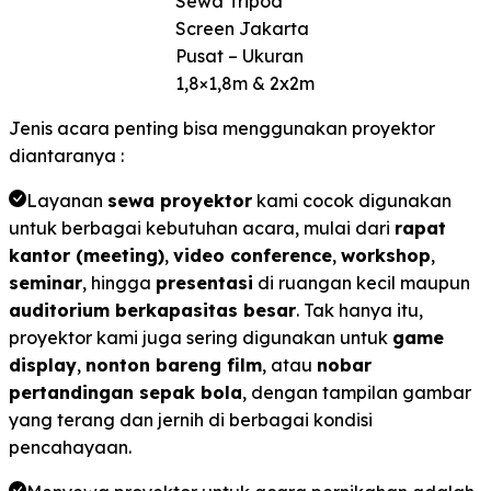
Sewa Tripod
Screen Jakarta
Pusat – Ukuran
1,8×1,8m & 2x2m
Jenis acara penting bisa menggunakan proyektor
diantaranya :
Layanan
sewa proyektor
kami cocok digunakan
untuk berbagai kebutuhan acara, mulai dari
rapat
kantor (meeting)
,
video conference
,
workshop
,
seminar
, hingga
presentasi
di ruangan kecil maupun
auditorium berkapasitas besar
. Tak hanya itu,
proyektor kami juga sering digunakan untuk
game
display
,
nonton bareng film
, atau
nobar
pertandingan sepak bola
, dengan tampilan gambar
yang terang dan jernih di berbagai kondisi
pencahayaan.