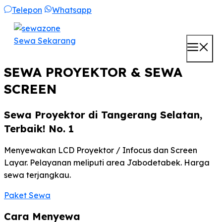
Skip
Telepon
Whatsapp
to
content
Sewa Sekarang
M
SEWA PROYEKTOR & SEWA
SCREEN
Sewa Proyektor di Tangerang Selatan,
Terbaik! No. 1
Menyewakan LCD Proyektor / Infocus dan Screen
Layar. Pelayanan meliputi area Jabodetabek. Harga
sewa terjangkau.
Paket Sewa
Cara Menyewa