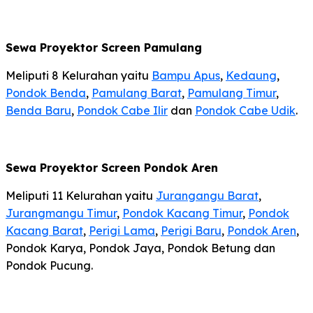
Sewa Proyektor Screen Pamulang
Meliputi 8 Kelurahan yaitu
Bampu Apus
,
Kedaung
,
Pondok Benda
,
Pamulang Barat
,
Pamulang Timur
,
Benda Baru
,
Pondok Cabe Ilir
dan
Pondok Cabe Udik
.
Sewa Proyektor Screen Pondok Aren
Meliputi 11 Kelurahan yaitu
Jurangangu Barat
,
Jurangmangu Timur
,
Pondok Kacang Timur
,
Pondok
Kacang Barat
,
Perigi Lama
,
Perigi Baru
,
Pondok Aren
,
Pondok Karya, Pondok Jaya, Pondok Betung dan
Pondok Pucung.