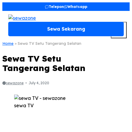
Skip
Telepon
Whatsapp
to
content
M
Sewa Sekarang
Home
»
Sewa TV Setu Tangerang Selatan
Sewa TV Setu
Tangerang Selatan
sewazone
July 4, 2020
sewa TV