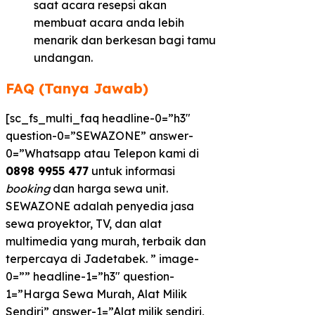
saat acara resepsi akan
membuat acara anda lebih
menarik dan berkesan bagi tamu
undangan.
FAQ (Tanya Jawab)
[sc_fs_multi_faq headline-0=”h3″
question-0=”SEWAZONE” answer-
0=”Whatsapp atau Telepon kami di
0898 9955 477
untuk informasi
booking
dan harga sewa unit.
SEWAZONE adalah penyedia jasa
sewa proyektor, TV, dan alat
multimedia yang murah, terbaik dan
terpercaya di Jadetabek. ” image-
0=”” headline-1=”h3″ question-
1=”Harga Sewa Murah, Alat Milik
Sendiri” answer-1=”Alat milik sendiri,