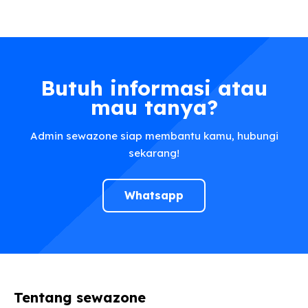
Butuh informasi atau
mau tanya?
Admin sewazone siap membantu kamu, hubungi
sekarang!
Whatsapp
Tentang sewazone