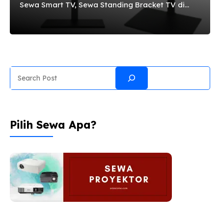
Sewa Smart TV, Sewa Standing Bracket TV di
Gambir Jakarta Pusat sewanya di sewazone aja.
Sewa TV dengan berbagai ukuran 32 inchi, 42
inchi, 50 inchi, 60 inchi, 65 inchi, dan 70 inchi.
Pelayanannya terpercaya, mudah dan cepat.
Whatsapp / Call 0898 9955 477. Harga Sewa
Search
TV Gambir Jakarta Pusat TV dijamin memiliki
kualitas terbaik dan harga sewa murah, berikut
ini panduan harga sewa TV Gambir Jakarta
Pusat. TV 32 ...
Pilih Sewa Apa?