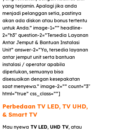
yang terjamin. Apalagi jika anda
menjadi pelanggan setia, pastinya
akan ada diskon atau bonus tertentu
untuk Anda.” image-1=”” headline-
2=”h3″ question-2=”Tersedia Layanan
Antar Jemput & Bantuan Instalasi
Unit” answer-2=”Ya, tersedia layanan
antar jemput unit serta bantuan
instalasi / operator apabila
diperlukan, semuanya bisa
disesuaikan dengan kesepakatan
saat menyewa.” image-2=”” count=”3″
html=”true” css_class=””]
Perbedaan TV LED, TV UHD,
& Smart TV​
Mau nyewa
TV LED
,
UHD TV
, atau