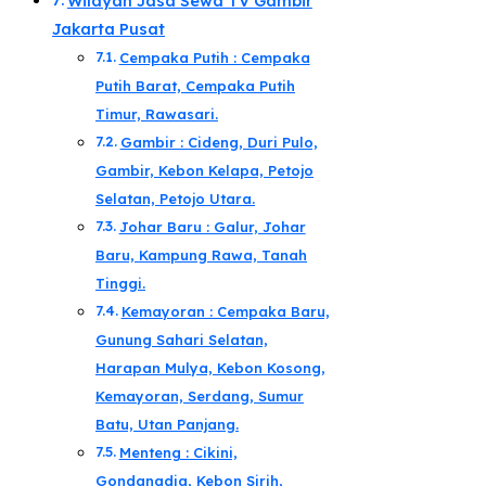
Wilayah Jasa Sewa TV Gambir
Jakarta Pusat
Cempaka Putih : Cempaka
Putih Barat, Cempaka Putih
Timur, Rawasari.
Gambir : Cideng, Duri Pulo,
Gambir, Kebon Kelapa, Petojo
Selatan, Petojo Utara.
Johar Baru : Galur, Johar
Baru, Kampung Rawa, Tanah
Tinggi.
Kemayoran : Cempaka Baru,
Gunung Sahari Selatan,
Harapan Mulya, Kebon Kosong,
Kemayoran, Serdang, Sumur
Batu, Utan Panjang.
Menteng : Cikini,
Gondangdia, Kebon Sirih,