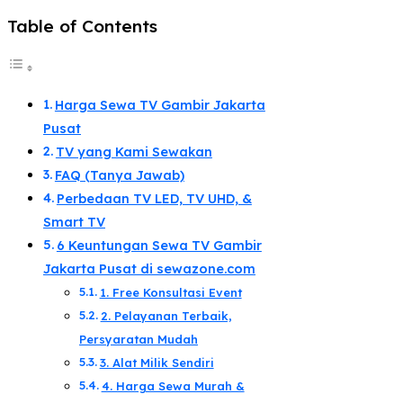
Table of Contents
Harga Sewa TV Gambir Jakarta
Pusat
TV yang Kami Sewakan
FAQ (Tanya Jawab)
Perbedaan TV LED, TV UHD, &
Smart TV​
6 Keuntungan Sewa TV Gambir
Jakarta Pusat di sewazone.com​
1. Free Konsultasi Event
2. Pelayanan Terbaik,
Persyaratan Mudah​
3. Alat Milik Sendiri​
​4. Harga Sewa Murah &