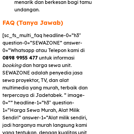
menarik dan berkesan bagi tamu
undangan.
FAQ (Tanya Jawab)
[sc_fs_multi_faq headline-0=”h3″
question-0=”SEWAZONE” answer-
0=”Whatsapp atau Telepon kami di
0898 9955 477
untuk informasi
booking
dan harga sewa unit.
SEWAZONE adalah penyedia jasa
sewa proyektor, TV, dan alat
multimedia yang murah, terbaik dan
terpercaya di Jadetabek. ” image-
0=”” headline-1=”h3″ question-
1=”Harga Sewa Murah, Alat Milik
Sendiri” answer-1=”Alat milik sendiri,
jadi harganya murah langsung kami
yang tentukan, dengan kualitas unit