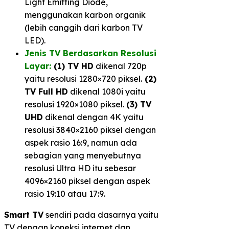
Light Emitting Diode,
menggunakan karbon organik
(lebih canggih dari karbon TV
LED).
Jenis TV Berdasarkan Resolusi
Layar:
(1) TV HD
dikenal 720p
yaitu resolusi 1280×720 piksel.
(2)
TV Full HD
dikenal 1080i yaitu
resolusi 1920×1080 piksel.
(3) TV
UHD
dikenal dengan 4K yaitu
resolusi 3840×2160 piksel dengan
aspek rasio 16:9, namun ada
sebagian yang menyebutnya
resolusi Ultra HD itu sebesar
4096×2160 piksel dengan aspek
rasio 19:10 atau 17:9.
Smart TV
sendiri pada dasarnya yaitu
TV dengan koneksi internet dan