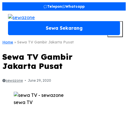
Skip
Telepon
Whatsapp
to
content
M
Sewa Sekarang
Home
»
Sewa TV Gambir Jakarta Pusat
Sewa TV Gambir
Jakarta Pusat
sewazone
June 29, 2020
sewa TV