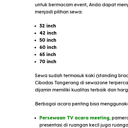
untuk bermacam event, Anda dapat meny
menjadi pilihan sewa:
32 inch
42 inch
50 inch
60 inch
65 inch
70 inch
Sewa sudah termasuk kaki (standing br
Cibodas Tangerang di sewazone terperc
dijamin memiliki kualitas terbaik dan ha
Berbagai acara penting bisa menggunak
Persewaan TV acara meeting
,
pameran
presentasi di ruangan kecil juga ruang