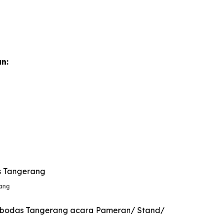
n:
rang