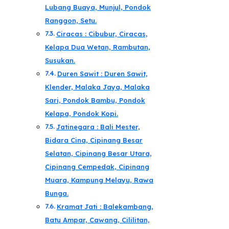
Lubang Buaya, Munjul, Pondok
Ranggon, Setu.
Ciracas : Cibubur, Ciracas,
Kelapa Dua Wetan, Rambutan,
Susukan.
Duren Sawit : Duren Sawit,
Klender, Malaka Jaya, Malaka
Sari, Pondok Bambu, Pondok
Kelapa, Pondok Kopi.
Jatinegara : Bali Mester,
Bidara Cina, Cipinang Besar
Selatan, Cipinang Besar Utara,
Cipinang Cempedak, Cipinang
Muara, Kampung Melayu, Rawa
Bunga.
Kramat Jati : Balekambang,
Batu Ampar, Cawang, Cililitan,