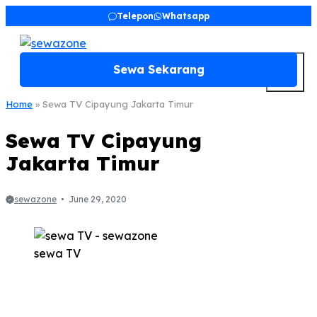
Skip
Telepon
Whatsapp
to
content
M
Sewa Sekarang
Home
»
Sewa TV Cipayung Jakarta Timur
Sewa TV Cipayung
Jakarta Timur
sewazone
June 29, 2020
sewa TV