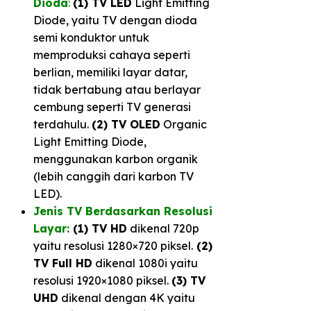
Dioda
:
(1) TV LED
Light Emitting
Diode, yaitu TV dengan dioda
semi konduktor untuk
memproduksi cahaya seperti
berlian, memiliki layar datar,
tidak bertabung atau berlayar
cembung seperti TV generasi
terdahulu.
(2) TV OLED
Organic
Light Emitting Diode,
menggunakan karbon organik
(lebih canggih dari karbon TV
LED).
Jenis TV Berdasarkan Resolusi
Layar:
(1) TV HD
dikenal 720p
yaitu resolusi 1280×720 piksel.
(2)
TV Full HD
dikenal 1080i yaitu
resolusi 1920×1080 piksel.
(3) TV
UHD
dikenal dengan 4K yaitu