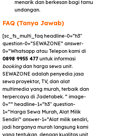
menarik dan berkesan bagi tamu
undangan.
FAQ (Tanya Jawab)
[sc_fs_multi_faq headline-0=”h3″
question-0=”SEWAZONE” answer-
0=”Whatsapp atau Telepon kami di
0898 9955 477
untuk informasi
booking
dan harga sewa unit.
SEWAZONE adalah penyedia jasa
sewa proyektor, TV, dan alat
multimedia yang murah, terbaik dan
terpercaya di Jadetabek. ” image-
0=”” headline-1=”h3″ question-
1=”Harga Sewa Murah, Alat Milik
Sendiri” answer-1=”Alat milik sendiri,
jadi harganya murah langsung kami
yang tentukan, dengan kualitas unit