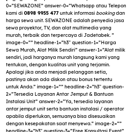
0=”SEWAZONE” answer-0=”Whatsapp atau Telepon
kami di
0898 9955 477
untuk informasi
booking
dan
harga sewa unit. SEWAZONE adalah penyedia jasa
sewa proyektor, TV, dan alat multimedia yang
murah, terbaik dan terpercaya di Jadetabek. ”
image-0=”” headline-1=”h3″ question-1=”Harga
Sewa Murah, Alat Milik Sendiri” answer-1=”Alat milik
sendiri, jadi harganya murah langsung kami yang
tentukan, dengan kualitas unit yang terjamin.
Apalagi jika anda menjadi pelanggan setia,
pastinya akan ada diskon atau bonus tertentu
untuk Anda.” image-1=”” headline-2=”h3″ question-
2=”Tersedia Layanan Antar Jemput & Bantuan
Instalasi Unit” answer-2=”Ya, tersedia layanan
antar jemput unit serta bantuan instalasi / operator
apabila diperlukan, semuanya bisa disesuaikan
dengan kesepakatan saat menyewa.” image-2=””
headline-3=”h3″ question-3=”Free Konsultasi Event”