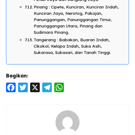
Pinang : Cipete, Kunciran, Kunciran Indah,
Kunciran Jaya, Nerotog, Pakojan,
Panunggangan, Panunggangan Timur,
Panunggangan Utara, Pinang dan
Sudimara Pinang.
Tangerang : Babakan, Buaran Indah,
Cikokol, Kelapa Indah, Suka Asih,
Sukarasa, Sukasari, dan Tanah Tinggi.
Bagikan:
F
T
X
T
W
a
w
el
h
c
itt
e
a
e
er
g
ts
b
ra
A