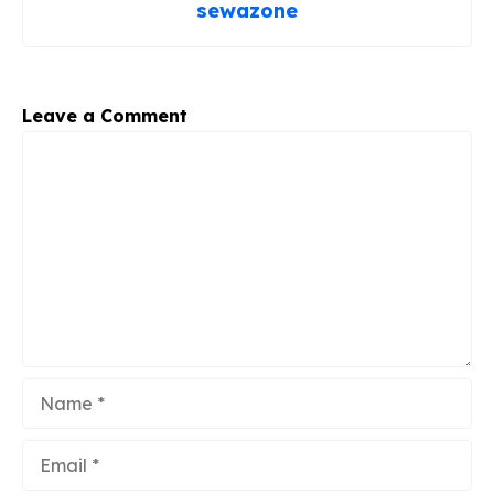
o
m
p
sewazone
o
p
k
Leave a Comment
Comment
Name
Email