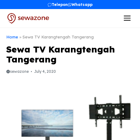
Skip
Telepon
Whatsapp
to
Me
content
Home
»
Sewa TV Karangtengah Tangerang
Sewa TV Karangtengah
Tangerang
sewazone
July 4, 2020