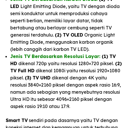
LED
Light Emitting Diode, yaitu TV dengan dioda
semi konduktor untuk memproduksi cahaya
seperti berlian, memiliki layar datar, tidak
bertabung atau berlayar cembung seperti TV
generasi terdahulu.
(2) TV OLED
Organic Light
Emitting Diode, menggunakan karbon organik
(lebih canggih dari karbon TV LED).
Jenis TV Berdasarkan Resolusi Layar:
(1) TV
HD
dikenal 720p yaitu resolusi 1280×720 piksel.
(2)
TV Full HD
dikenal 1080i yaitu resolusi 1920×1080
piksel.
(3) TV UHD
dikenal dengan 4K yaitu
resolusi 3840×2160 piksel dengan aspek rasio 16:9,
namun ada sebagian yang menyebutnya resolusi
Ultra HD itu sebesar 4096×2160 piksel dengan
aspek rasio 19:10 atau 17:9.
Smart TV
sendiri pada dasarnya yaitu TV dengan
koneksi internet dan kemampuan untuk terhubung