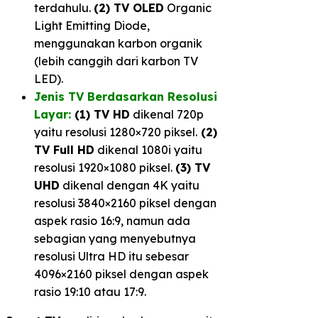
terdahulu.
(2) TV OLED
Organic
Light Emitting Diode,
menggunakan karbon organik
(lebih canggih dari karbon TV
LED).
Jenis TV Berdasarkan Resolusi
Layar:
(1) TV HD
dikenal 720p
yaitu resolusi 1280×720 piksel.
(2)
TV Full HD
dikenal 1080i yaitu
resolusi 1920×1080 piksel.
(3) TV
UHD
dikenal dengan 4K yaitu
resolusi 3840×2160 piksel dengan
aspek rasio 16:9, namun ada
sebagian yang menyebutnya
resolusi Ultra HD itu sebesar
4096×2160 piksel dengan aspek
rasio 19:10 atau 17:9.