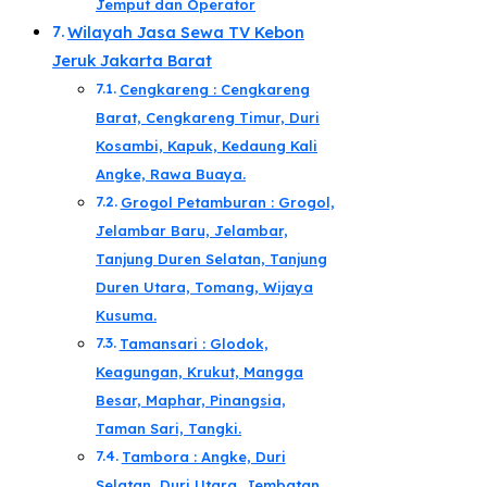
Jemput dan Operator​
Wilayah Jasa Sewa TV Kebon
Jeruk Jakarta Barat
Cengkareng : Cengkareng
Barat, Cengkareng Timur, Duri
Kosambi, Kapuk, Kedaung Kali
Angke, Rawa Buaya.
Grogol Petamburan : Grogol,
Jelambar Baru, Jelambar,
Tanjung Duren Selatan, Tanjung
Duren Utara, Tomang, Wijaya
Kusuma.
Tamansari : Glodok,
Keagungan, Krukut, Mangga
Besar, Maphar, Pinangsia,
Taman Sari, Tangki.
Tambora : Angke, Duri
Selatan, Duri Utara, Jembatan