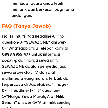
membuat acara anda lebih
menarik dan berkesan bagi tamu
undangan.
FAQ (Tanya Jawab)
[sc_fs_multi_faq headline-0=”h3″
question-0=”SEWAZONE” answer-
0=”Whatsapp atau Telepon kami di
0898 9955 477
untuk informasi
booking
dan harga sewa unit.
SEWAZONE adalah penyedia jasa
sewa proyektor, TV, dan alat
multimedia yang murah, terbaik dan
terpercaya di Jadetabek. ” image-
0=”” headline-1=”h3″ question-
1=”Harga Sewa Murah, Alat Milik
Sendiri” answer-1=”Alat milik sendiri,