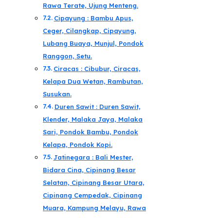
Rawa Terate, Ujung Menteng.
Cipayung : Bambu Apus,
Ceger, Cilangkap, Cipayung,
Lubang Buaya, Munjul, Pondok
Ranggon, Setu.
Ciracas : Cibubur, Ciracas,
Kelapa Dua Wetan, Rambutan,
Susukan.
Duren Sawit : Duren Sawit,
Klender, Malaka Jaya, Malaka
Sari, Pondok Bambu, Pondok
Kelapa, Pondok Kopi.
Jatinegara : Bali Mester,
Bidara Cina, Cipinang Besar
Selatan, Cipinang Besar Utara,
Cipinang Cempedak, Cipinang
Muara, Kampung Melayu, Rawa