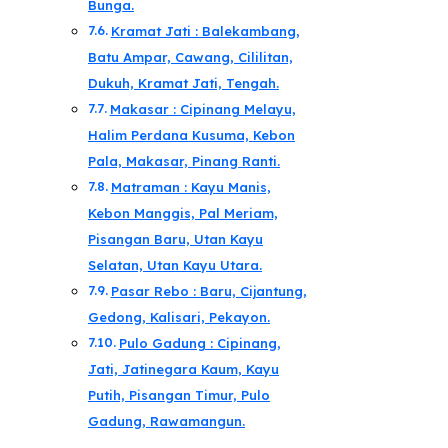
Bunga.
Kramat Jati : Balekambang,
Batu Ampar, Cawang, Cililitan,
Dukuh, Kramat Jati, Tengah.
Makasar : Cipinang Melayu,
Halim Perdana Kusuma, Kebon
Pala, Makasar, Pinang Ranti.
Matraman : Kayu Manis,
Kebon Manggis, Pal Meriam,
Pisangan Baru, Utan Kayu
Selatan, Utan Kayu Utara.
Pasar Rebo : Baru, Cijantung,
Gedong, Kalisari, Pekayon.
Pulo Gadung : Cipinang,
Jati, Jatinegara Kaum, Kayu
Putih, Pisangan Timur, Pulo
Gadung, Rawamangun.