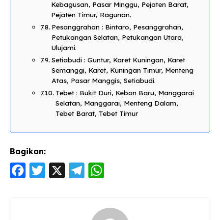
Kebagusan, Pasar Minggu, Pejaten Barat,
Pejaten Timur, Ragunan.
Pesanggrahan : Bintaro, Pesanggrahan,
Petukangan Selatan, Petukangan Utara,
Ulujami.
Setiabudi : Guntur, Karet Kuningan, Karet
Semanggi, Karet, Kuningan Timur, Menteng
Atas, Pasar Manggis, Setiabudi.
Tebet : Bukit Duri, Kebon Baru, Manggarai
Selatan, Manggarai, Menteng Dalam,
Tebet Barat, Tebet Timur
Bagikan:
F
T
X
T
W
a
w
el
h
c
itt
e
a
e
er
g
ts