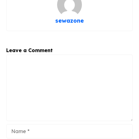
b
ra
A
o
m
p
sewazone
o
p
k
Leave a Comment
Comment
Name